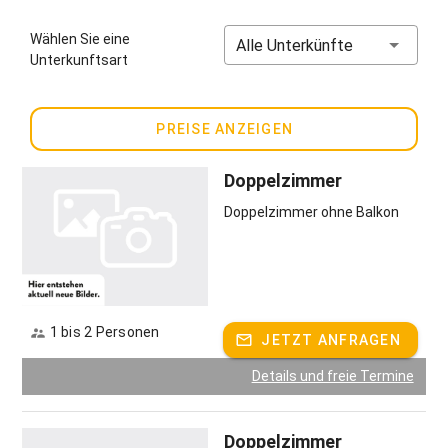
Preise für Kurzzeitaufenthalte unter 4 Nächte:
Wählen Sie eine
Alle Unterkünfte
Übernachtung mit Früstück
Unterkunftsart
Im Doppelzimmer, Du/WC, Balkon 40,00€
Im Doppelzimmer, Du/WC, ohne Balkon 40,00 €
Im Einzelzimmer, Du/WC, mit Balkon 40,00 €
PREISE ANZEIGEN
Gastgeber spricht:
Deutsch
Doppelzimmer
Doppelzimmer ohne Balkon
1 bis 2 Personen
JETZT ANFRAGEN
Details und freie Termine
Doppelzimmer